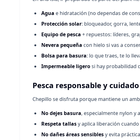
Agua
e hidratación (no dependas de conse
Protección solar
: bloqueador, gorra, lent
Equipo de pesca
+ repuestos: líderes, gra
Nevera pequeña
con hielo si vas a cons
Bolsa para basura
: lo que traes, te lo llev
Impermeable ligero
si hay probabilidad d
Pesca responsable y cuidado
Chepillo se disfruta porque mantiene un ambie
No dejes basura
, especialmente nylon y 
Respeta tallas
y aplica liberación cuand
No dañes áreas sensibles
y evita práctic