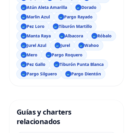
Atún Aleta Amarilla
Dorado
🐟
🐟
Marlin Azul
Pargo Rayado
🐟
🐟
Pez Loro
Tiburón Martillo
🐟
🐟
Manta Raya
Albacora
Róbalo
🐟
🐟
🐟
Jurel Azul
Jurel
Wahoo
🐟
🐟
🐟
Mero
Pargo Roquero
🐟
🐟
Pez Gallo
Tiburón Punta Blanca
🐟
🐟
Pargo Silguero
Pargo Dientón
🐟
🐟
Guías y charters
relacionados