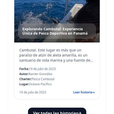
Explorando Cambutal: Experiencia
Única de Pesca Deportiva en Panamá
Cambutal. Este lugar es más que un
paraíso de atún de aleta amarilla, es un
santuario de vida marina y una fuente de
fascinantes experiencias. Descubre cómo
Fecha:
19 de julio de 2023
Pesca Cambuta...
Autor:
Rainier González
Charter:
Pesca Cambutal
Lugar:
Océano Pacífico
19 de julio de 2023
Leer historia
Ver todas las historias