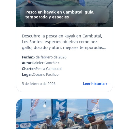
Pesca en kayak en Cambutal: guía,
temporada y especies
Descubre la pesca en kayak en Cambutal,
Los Santos: especies objetivo como pez
gallo, dorado y atún, mejores temporadas,
técnicas recomendadas y consejos de
Fecha:
5 de febrero de 2026
seguridad par...
Autor:
Rainier González
Charter:
Pesca Cambutal
Lugar:
Océano Pacífico
5 de febrero de 2026
Leer historia