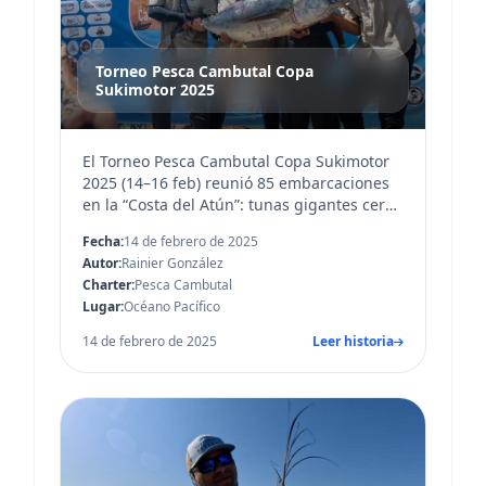
Torneo Pesca Cambutal Copa
Sukimotor 2025
El Torneo Pesca Cambutal Copa Sukimotor
2025 (14–16 feb) reunió 85 embarcaciones
en la “Costa del Atún”: tunas gigantes cerca
de la salida, categoría damas y niños,
Fecha:
14 de febrero de 2025
músic...
Autor:
Rainier González
Charter:
Pesca Cambutal
Lugar:
Océano Pacífico
14 de febrero de 2025
Leer historia