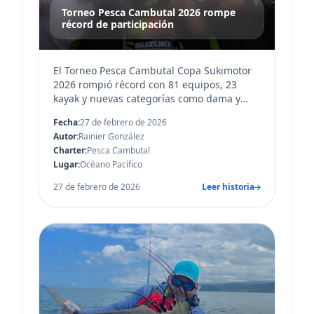
Torneo Pesca Cambutal 2026 rompe
récord de participación
El Torneo Pesca Cambutal Copa Sukimotor
2026 rompió récord con 81 equipos, 23
kayak y nuevas categorías como dama y
niños. Durante varios días Cambutal vivió
Fecha:
27 de febrero de 2026
pesca, cultu...
Autor:
Rainier González
Charter:
Pesca Cambutal
Lugar:
Océano Pacífico
27 de febrero de 2026
Leer historia