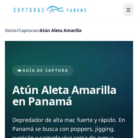
☰
Inicio
/
Capturas
/
Atún Aleta Amarilla
GUÍA DE CAPTURA
Atún Aleta Amarilla
en Panamá
Depredador de alta mar, fuerte y rápido. En
Panamá se busca con poppers, jigging,
curricán y carnada viva cerca de aves y