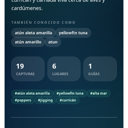
cardúmenes.
TAMBIÉN CONOCIDO COMO
atún aleta amarilla
yellowfin tuna
atún amarillo
atun
19
6
1
CAPTURAS
LUGARES
GUÍAS
CAPTURAS PANAMÁ
Dónde buscarlo, cómo
#atún aleta amarilla
#yellowfin tuna
#alta mar
trabajarlo y qué usar para
#poppers
#jigging
#curricán
capturarlo.