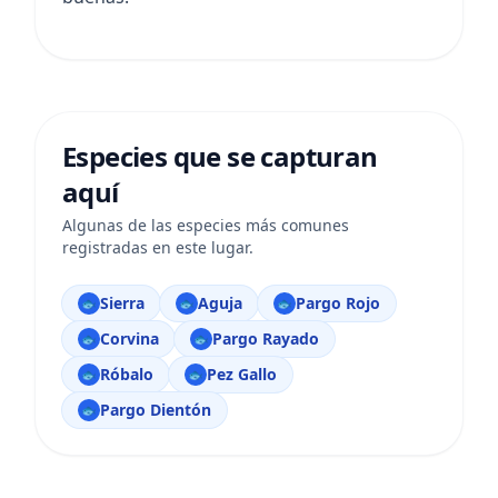
Especies que se capturan
aquí
Algunas de las especies más comunes
registradas en este lugar.
Sierra
Aguja
Pargo Rojo
🐟
🐟
🐟
Corvina
Pargo Rayado
🐟
🐟
Róbalo
Pez Gallo
🐟
🐟
Pargo Dientón
🐟