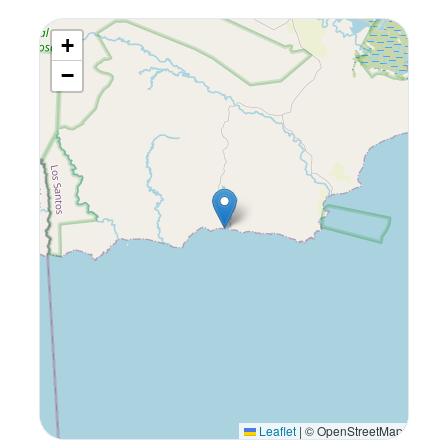
+
−
Leaflet
|
© OpenStreetMap