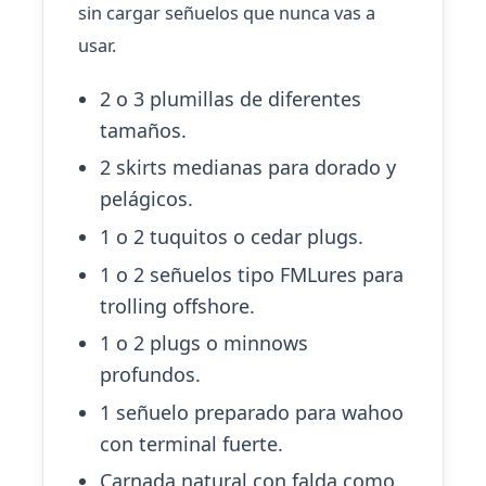
sin cargar señuelos que nunca vas a
usar.
2 o 3 plumillas de diferentes
tamaños.
2 skirts medianas para dorado y
pelágicos.
1 o 2 tuquitos o cedar plugs.
1 o 2 señuelos tipo FMLures para
trolling offshore.
1 o 2 plugs o minnows
profundos.
1 señuelo preparado para wahoo
con terminal fuerte.
Carnada natural con falda como