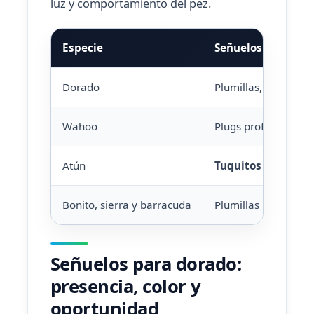
luz y comportamiento del pez.
Especie
Señuelos recomen
Dorado
Plumillas, skirts m
Wahoo
Plugs profundos, mi
Atún
Tuquitos
o cedar p
Bonito, sierra y barracuda
Plumillas pequeñas
Señuelos para dorado:
presencia, color y
oportunidad